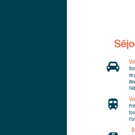
Séjo
Vo
Sor
ne 
dev
l’H
Vo
Pre
tou
For
B