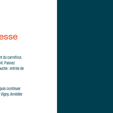
resse
t du carrefour,
oit. Passez
uche : entrée de
 puis continuer
De Vigny, Amédée